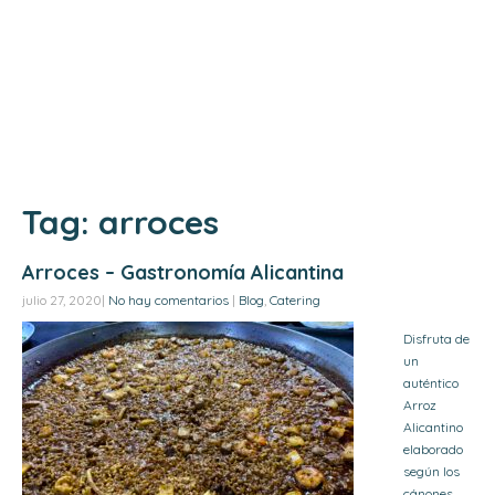
Menú
Contacto
Tag: arroces
Arroces – Gastronomía Alicantina
julio 27, 2020
|
No hay comentarios
|
Blog
,
Catering
Disfruta de
un
auténtico
Arroz
Alicantino
elaborado
según los
cánones…